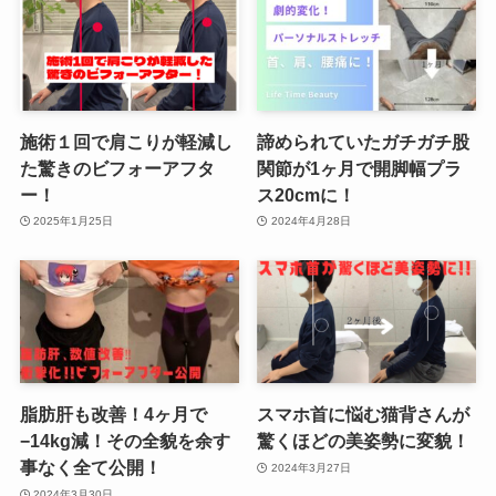
施術１回で肩こりが軽減し
諦められていたガチガチ股
た驚きのビフォーアフタ
関節が1ヶ月で開脚幅プラ
ー！
ス20cmに！
2025年1月25日
2024年4月28日
脂肪肝も改善！4ヶ月で
スマホ首に悩む猫背さんが
−14kg減！その全貌を余す
驚くほどの美姿勢に変貌！
事なく全て公開！
2024年3月27日
2024年3月30日