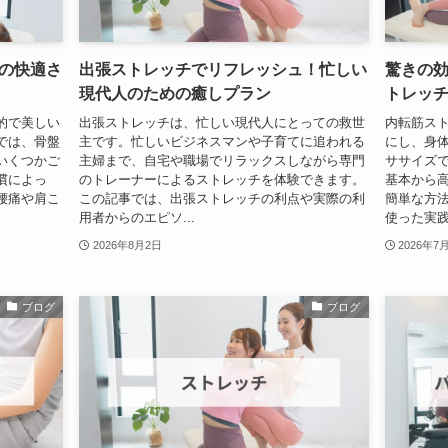
の快適さ
出張ストレッチでリフレッシュ！忙しい
驚きの
現代人のための癒しプラン
トレッ
的で美しい
出張ストレッチは、忙しい現代人にとっての救世
内転筋ス
では、骨盤
主です。忙しいビジネスマンや子育てに追われる
にし、身
いくつかご
主婦まで、自宅や職場でリラックスしながら専門
ササイズ
慣によっ
のトレーナーによるストレッチを体験できます。
基本から
腰痛や肩こ
この記事では、出張ストレッチの利点や実際の利
簡単な方
用者からのエピソ...
使った実践的
2026年8月2日
2026年7
ブログ
ブログ