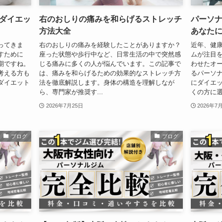
ダイエッ
右のおしりの痛みを和らげるストレッチ
パーソ
方法大全
あなた
ってきま
右のおしりの痛みを経験したことがありますか？
近年、健
すために
座った状態や歩行中など、日常生活の中で突然感
ムが注目
期ですね。
じる痛みに多くの人が悩んでいます。この記事で
わせたオ
考える方も
は、痛みを和らげるための効果的なストレッチ方
るパーソ
ダイエット
法を徹底解説します。身体の構造を理解しなが
にダイエ
ら、専門家が推奨す...
くの方に選ば
2026年7月25日
2026年7
ブログ
ブログ